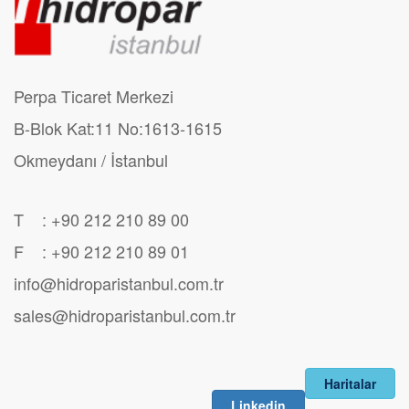
Perpa Ticaret Merkezi
B-Blok Kat:11 No:1613-1615
Okmeydanı / İstanbul
T : +90 212 210 89 00
F : +90 212 210 89 01
info@hidroparistanbul.com.tr
sales@hidroparistanbul.com.tr
Haritalar
Linkedin